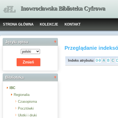
Inowrocławska Biblioteka Cyfrowa
STRONA GŁÓWNA
KOLEKCJE
KONTAKT
Języki opisu
Przeglądanie indeks
Indeks atrybutu:
0-9
A
B
C
Biblioteka
IBC
Regionalia
Czasopisma
Pocztówki
Ulotki i druki