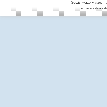
Serwis tworzony przez :
B
Ten serwis działa 