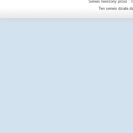
Serwis tworzony przez :
B
Ten serwis działa 