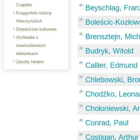
Czaplów
Beyschlag, Fran
Księgozbiór rodziny
Boleścic-Kozłow
Helsztyńskich
Dziedzictwo kulturowe
Brensztejn, Mic
Archiwalia o
inowrocławskich
Budryk, Witold
bibliotekach
Zasoby lokalne
Callier, Edmund
Chlebowski, Bro
Chodźko, Leona
Chołoniewski, An
Conrad, Paul
Costigan, Arthur