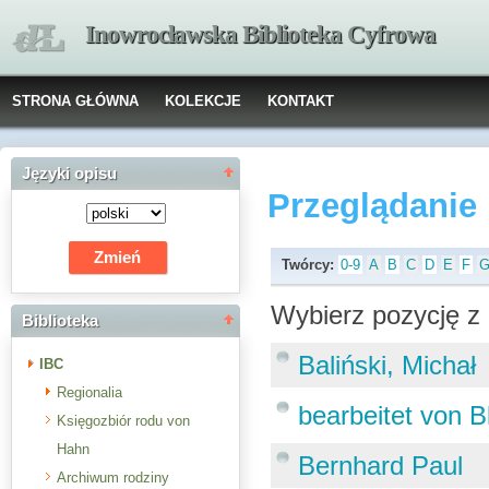
Inowrocławska Biblioteka Cyfrowa
STRONA GŁÓWNA
KOLEKCJE
KONTAKT
Języki opisu
Przeglądanie
Twórcy:
0-9
A
B
C
D
E
F
Wybierz pozycję z 
Biblioteka
Baliński, Michał
IBC
Regionalia
bearbeitet von B
Księgozbiór rodu von
Hahn
Bernhard Paul
Archiwum rodziny