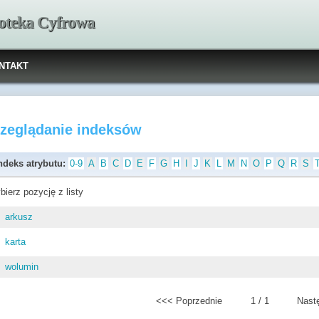
ioteka Cyfrowa
NTAKT
rzeglądanie indeksów
ndeks atrybutu:
0-9
A
B
C
D
E
F
G
H
I
J
K
L
M
N
O
P
Q
R
S
bierz pozycję z listy
arkusz
karta
wolumin
<<< Poprzednie
1 / 1
Nast