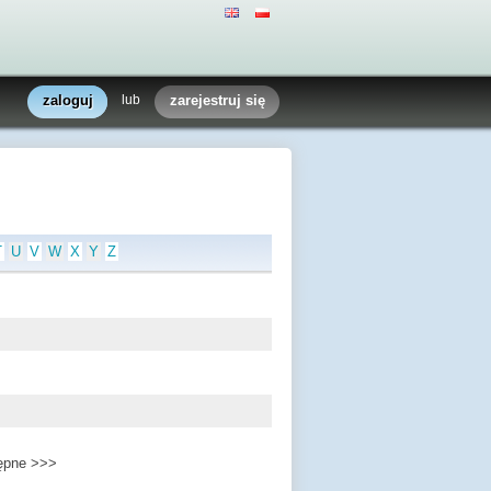
zaloguj
lub
zarejestruj się
T
U
V
W
X
Y
Z
ępne >>>