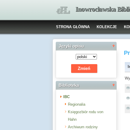
Inowrocławska Bibl
STRONA GŁÓWNA
KOLEKCJE
KO
Języki opisu
P
I
Wy
Biblioteka
IBC
Regionalia
Księgozbiór rodu von
Hahn
Archiwum rodziny