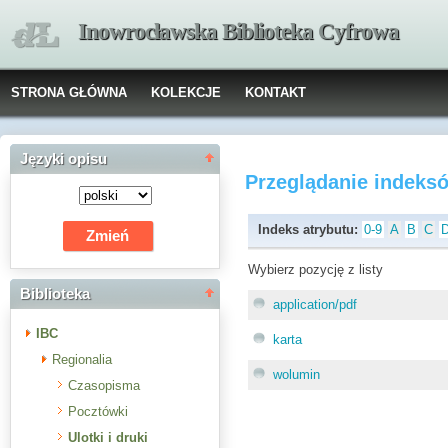
Inowrocławska Biblioteka Cyfrowa
STRONA GŁÓWNA
KOLEKCJE
KONTAKT
Języki opisu
Przeglądanie indeks
Indeks atrybutu:
0-9
A
B
C
Wybierz pozycję z listy
Biblioteka
application/pdf
IBC
karta
Regionalia
wolumin
Czasopisma
Pocztówki
Ulotki i druki