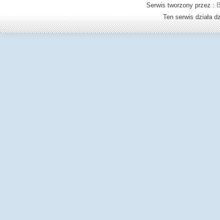
Serwis tworzony przez :
B
Ten serwis działa 