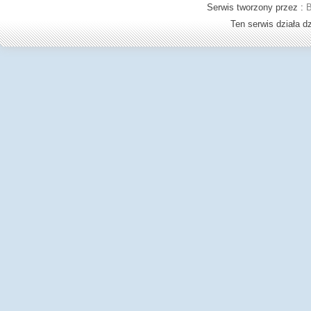
Serwis tworzony przez :
B
Ten serwis działa 