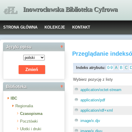
Inowrocławska Biblioteka Cyfrowa
STRONA GŁÓWNA
KOLEKCJE
KONTAKT
Języki opisu
Przeglądanie indeks
Indeks atrybutu:
0-9
A
B
C
Wybierz pozycję z listy
Biblioteka
application/octet-stream
IBC
application/pdf
Regionalia
application/rdf+xml
Czasopisma
image/x.djv
Pocztówki
Ulotki i druki
image/x.djvu