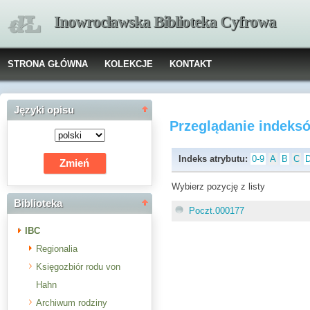
Inowrocławska Biblioteka Cyfrowa
STRONA GŁÓWNA
KOLEKCJE
KONTAKT
Języki opisu
Przeglądanie indeks
Indeks atrybutu:
0-9
A
B
C
Wybierz pozycję z listy
Biblioteka
Poczt.000177
IBC
Regionalia
Księgozbiór rodu von
Hahn
Archiwum rodziny