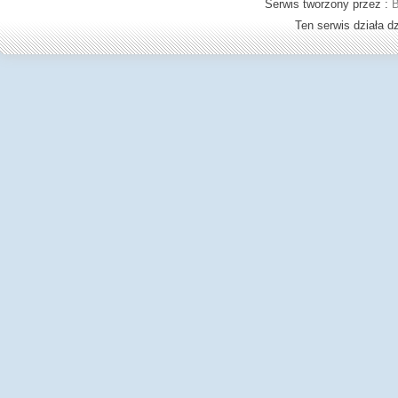
Serwis tworzony przez :
B
Ten serwis działa 