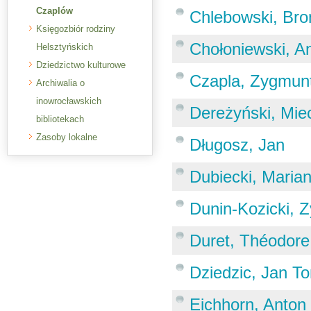
Czaplów
Chlebowski, Bro
Księgozbiór rodziny
Chołoniewski, An
Helsztyńskich
Dziedzictwo kulturowe
Czapla, Zygmun
Archiwalia o
inowrocławskich
Dereżyński, Mie
bibliotekach
Zasoby lokalne
Długosz, Jan
Dubiecki, Maria
Dunin-Kozicki, 
Duret, Théodore
Dziedzic, Jan T
Eichhorn, Anton