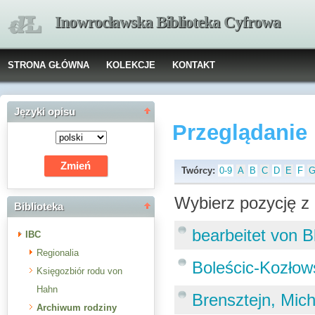
Inowrocławska Biblioteka Cyfrowa
STRONA GŁÓWNA
KOLEKCJE
KONTAKT
Języki opisu
Przeglądanie
Twórcy:
0-9
A
B
C
D
E
F
Wybierz pozycję z 
Biblioteka
bearbeitet von B
IBC
Regionalia
Boleścic-Kozłow
Księgozbiór rodu von
Hahn
Brensztejn, Mic
Archiwum rodziny