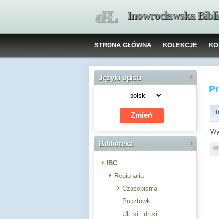
Inowrocławska Bibl
STRONA GŁÓWNA
KOLEKCJE
KO
Języki opisu
P
I
Wy
Biblioteka
IBC
Regionalia
Czasopisma
Pocztówki
Ulotki i druki