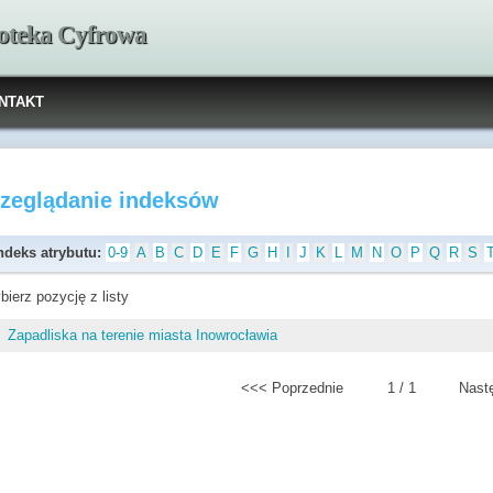
ioteka Cyfrowa
NTAKT
rzeglądanie indeksów
ndeks atrybutu:
0-9
A
B
C
D
E
F
G
H
I
J
K
L
M
N
O
P
Q
R
S
bierz pozycję z listy
Zapadliska na terenie miasta Inowrocławia
<<< Poprzednie
1 / 1
Nast