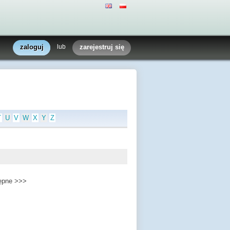
zaloguj
lub
zarejestruj się
T
U
V
W
X
Y
Z
ępne >>>