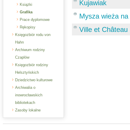
Kujawiak
Książki
Grafika
Mysza wieża na G
Prace dyplomowe
Rękopisy
Ville et Château
Księgozbiór rodu von
Hahn
Archiwum rodziny
Czaplów
Księgozbiór rodziny
Helsztyńskich
Dziedzictwo kulturowe
Archiwalia o
inowrocławskich
bibliotekach
Zasoby lokalne