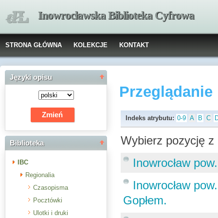
Inowrocławska Biblioteka Cyfrowa
STRONA GŁÓWNA
KOLEKCJE
KONTAKT
Języki opisu
Przeglądanie
Indeks atrybutu:
0-9
A
B
C
Wybierz pozycję z 
Biblioteka
Inowrocław pow.
IBC
Regionalia
Inowrocław pow.
Czasopisma
Gopłem.
Pocztówki
Ulotki i druki