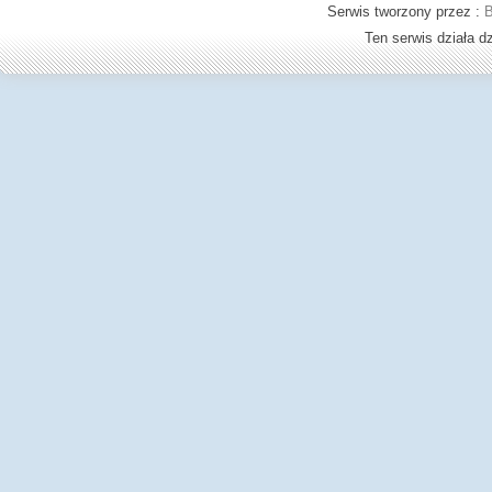
Serwis tworzony przez :
B
Ten serwis działa 