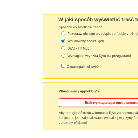
W jaki sposób wyświetlić treść t
Sposoby wyświetlania treści:
Pozostaw obsługę przeglądarce (pobierz plik g
Wbudowany applet DjVu
DjVU - HTML5
Wymagana wtyczka DjVu dla przeglądarki
Zapamiętaj mój wybór.
Wbudowany applet DjVu
Brak wymaganego oprogramowa
Aby przeglądać treść w formacie DjVu za pomocą w
konieczne jest zainstalowanie wirtualnej maszyny Ja
ze
strony oficjalnej
.