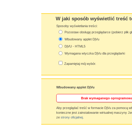
W jaki sposób wyświetlić treść t
Sposoby wyświetlania treści:
Pozostaw obsługę przeglądarce (pobierz plik g
Wbudowany applet DjVu
DjVU - HTML5
Wymagana wtyczka DjVu dla przeglądarki
Zapamiętaj mój wybór.
Wbudowany applet DjVu
Brak wymaganego oprogramowa
Aby przeglądać treść w formacie DjVu za pomocą w
konieczne jest zainstalowanie wirtualnej maszyny Ja
ze
strony oficjalnej
.