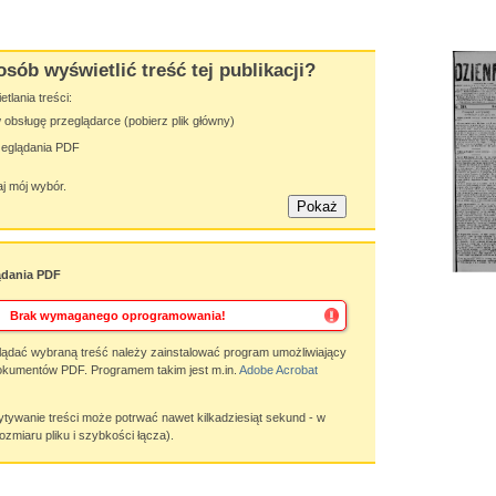
osób wyświetlić treść tej publikacji?
lania treści:
obsługę przeglądarce (pobierz plik główny)
zeglądania PDF
j mój wybór.
ądania PDF
Brak wymaganego oprogramowania!
ądać wybraną treść należy zainstalować program umożliwiający
okumentów PDF. Programem takim jest m.in.
Adobe Acrobat
wanie treści może potrwać nawet kilkadziesiąt sekund - w
ozmiaru pliku i szybkości łącza).