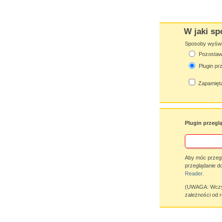
W jaki sp
Sposoby wyświet
Pozostaw 
Plugin pr
Zapamięta
Plugin przegl
Aby móc przegl
przeglądanie d
Reader
.
(UWAGA: Wczyty
zależności od r