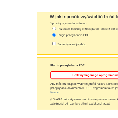
W jaki sposób wyświetlić treść t
Sposoby wyświetlania treści:
Pozostaw obsługę przeglądarce (pobierz plik g
Plugin przeglądania PDF
Zapamiętaj mój wybór.
Plugin przeglądania PDF
Brak wymaganego oprogramowa
Aby móc przeglądać wybraną treść należy zainstalo
przeglądanie dokumentów PDF. Programem takim jes
Reader
.
(UWAGA: Wczytywanie treści może potrwać nawet ki
zależności od rozmiaru pliku i szybkości łącza).