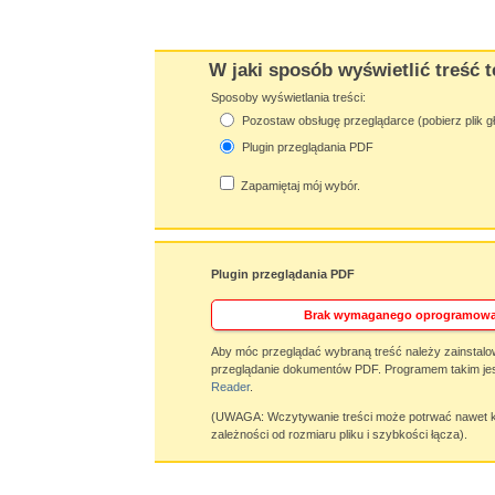
W jaki sposób wyświetlić treść t
Sposoby wyświetlania treści:
Pozostaw obsługę przeglądarce (pobierz plik g
Plugin przeglądania PDF
Zapamiętaj mój wybór.
Plugin przeglądania PDF
Brak wymaganego oprogramowa
Aby móc przeglądać wybraną treść należy zainstalo
przeglądanie dokumentów PDF. Programem takim jes
Reader
.
(UWAGA: Wczytywanie treści może potrwać nawet ki
zależności od rozmiaru pliku i szybkości łącza).