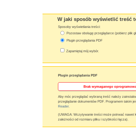
W jaki sposób wyświetlić treść t
Sposoby wyświetlania treści:
Pozostaw obsługę przeglądarce (pobierz plik g
Plugin przeglądania PDF
Zapamiętaj mój wybór.
Plugin przeglądania PDF
Brak wymaganego oprogramowa
Aby móc przeglądać wybraną treść należy zainstalo
przeglądanie dokumentów PDF. Programem takim jes
Reader
.
(UWAGA: Wczytywanie treści może potrwać nawet ki
zależności od rozmiaru pliku i szybkości łącza).