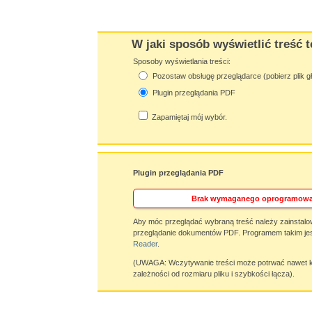
W jaki sposób wyświetlić treść t
Sposoby wyświetlania treści:
Pozostaw obsługę przeglądarce (pobierz plik g
Plugin przeglądania PDF
Zapamiętaj mój wybór.
Plugin przeglądania PDF
Brak wymaganego oprogramowa
Aby móc przeglądać wybraną treść należy zainstalo
przeglądanie dokumentów PDF. Programem takim jes
Reader
.
(UWAGA: Wczytywanie treści może potrwać nawet ki
zależności od rozmiaru pliku i szybkości łącza).