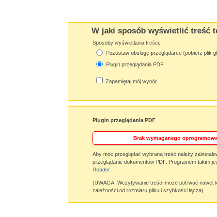
W jaki sposób wyświetlić treść t
Sposoby wyświetlania treści:
Pozostaw obsługę przeglądarce (pobierz plik g
Plugin przeglądania PDF
Zapamiętaj mój wybór.
Plugin przeglądania PDF
Brak wymaganego oprogramowa
Aby móc przeglądać wybraną treść należy zainstalo
przeglądanie dokumentów PDF. Programem takim jes
Reader
.
(UWAGA: Wczytywanie treści może potrwać nawet ki
zależności od rozmiaru pliku i szybkości łącza).