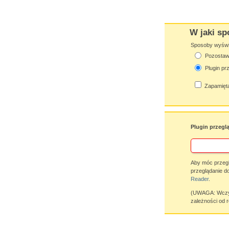
W jaki sp
Sposoby wyświet
Pozostaw 
Plugin pr
Zapamięta
Plugin przegl
Aby móc przegl
przeglądanie d
Reader
.
(UWAGA: Wczyty
zależności od r