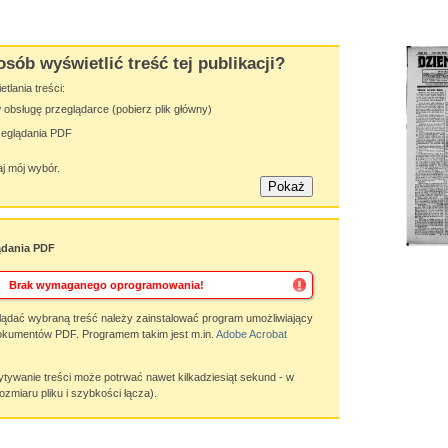
osób wyświetlić treść tej publikacji?
lania treści:
obsługę przeglądarce (pobierz plik główny)
zeglądania PDF
j mój wybór.
ądania PDF
Brak wymaganego oprogramowania!
ądać wybraną treść należy zainstalować program umożliwiający
okumentów PDF. Programem takim jest m.in.
Adobe Acrobat
wanie treści może potrwać nawet kilkadziesiąt sekund - w
ozmiaru pliku i szybkości łącza).