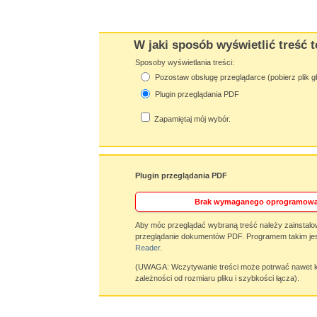
W jaki sposób wyświetlić treść t
Sposoby wyświetlania treści:
Pozostaw obsługę przeglądarce (pobierz plik g
Plugin przeglądania PDF
Zapamiętaj mój wybór.
Plugin przeglądania PDF
Brak wymaganego oprogramowa
Aby móc przeglądać wybraną treść należy zainstalo
przeglądanie dokumentów PDF. Programem takim jes
Reader
.
(UWAGA: Wczytywanie treści może potrwać nawet ki
zależności od rozmiaru pliku i szybkości łącza).