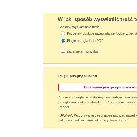
W jaki sposób wyświetlić treść t
Sposoby wyświetlania treści:
Pozostaw obsługę przeglądarce (pobierz plik g
Plugin przeglądania PDF
Zapamiętaj mój wybór.
Plugin przeglądania PDF
Brak wymaganego oprogramowa
Aby móc przeglądać wybraną treść należy zainstalo
przeglądanie dokumentów PDF. Programem takim jes
Reader
.
(UWAGA: Wczytywanie treści może potrwać nawet ki
zależności od rozmiaru pliku i szybkości łącza).