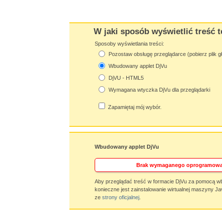
W jaki sposób wyświetlić treść t
Sposoby wyświetlania treści:
Pozostaw obsługę przeglądarce (pobierz plik g
Wbudowany applet DjVu
DjVU - HTML5
Wymagana wtyczka DjVu dla przeglądarki
Zapamiętaj mój wybór.
Wbudowany applet DjVu
Brak wymaganego oprogramowa
Aby przeglądać treść w formacie DjVu za pomocą w
konieczne jest zainstalowanie wirtualnej maszyny Ja
ze
strony oficjalnej
.