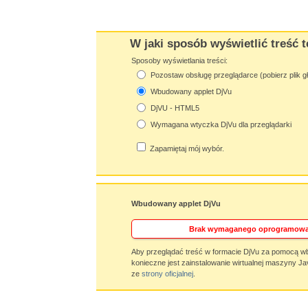
W jaki sposób wyświetlić treść t
Sposoby wyświetlania treści:
Pozostaw obsługę przeglądarce (pobierz plik g
Wbudowany applet DjVu
DjVU - HTML5
Wymagana wtyczka DjVu dla przeglądarki
Zapamiętaj mój wybór.
Wbudowany applet DjVu
Brak wymaganego oprogramowa
Aby przeglądać treść w formacie DjVu za pomocą w
konieczne jest zainstalowanie wirtualnej maszyny Ja
ze
strony oficjalnej
.