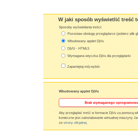
W jaki sposób wyświetlić treść t
Sposoby wyświetlania treści:
Pozostaw obsługę przeglądarce (pobierz plik g
Wbudowany applet DjVu
DjVU - HTML5
Wymagana wtyczka DjVu dla przeglądarki
Zapamiętaj mój wybór.
Wbudowany applet DjVu
Brak wymaganego oprogramowa
Aby przeglądać treść w formacie DjVu za pomocą w
konieczne jest zainstalowanie wirtualnej maszyny Ja
ze
strony oficjalnej
.