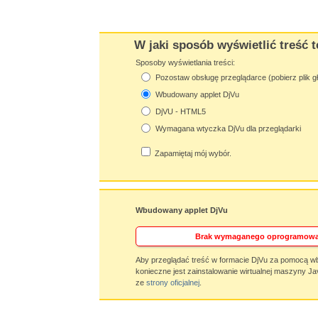
W jaki sposób wyświetlić treść t
Sposoby wyświetlania treści:
Pozostaw obsługę przeglądarce (pobierz plik g
Wbudowany applet DjVu
DjVU - HTML5
Wymagana wtyczka DjVu dla przeglądarki
Zapamiętaj mój wybór.
Wbudowany applet DjVu
Brak wymaganego oprogramowa
Aby przeglądać treść w formacie DjVu za pomocą w
konieczne jest zainstalowanie wirtualnej maszyny Ja
ze
strony oficjalnej
.